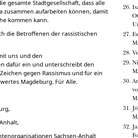
e gesamte Stadtgesellschaft, dass alle
Is
uma zusammen aufarbeiten können, damit
Ot
Ruhe kommen kann.
Un
h die Betroffenen der rassistischen
Fa
M
V
it uns und den
Ni
n dafür ein und unterschreibt den
M
n Zeichen gegen Rassismus und für ein
An
wertes Magdeburg. Für Alle.
vo
M
Jö
urg,
M
Anhalt,
Ja
Fo
tenorganisationen Sachsen-Anhalt