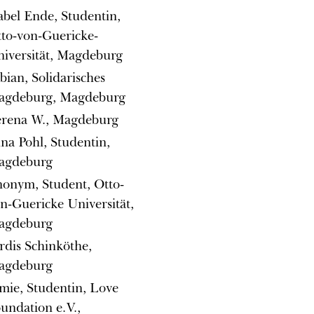
abel Ende, Studentin,
to-von-Guericke-
iversität, Magdeburg
bian, Solidarisches
agdeburg, Magdeburg
erena W., Magdeburg
na Pohl, Studentin,
agdeburg
onym, Student, Otto-
n-Guericke Universität,
agdeburg
rdis Schinköthe,
agdeburg
mie, Studentin, Love
undation e.V.,