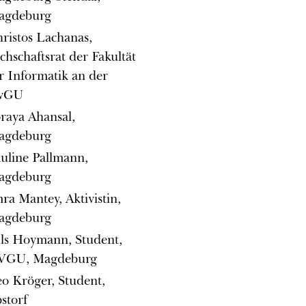
agdeburg
ristos Lachanas,
chschaftsrat der Fakultät
r Informatik an der
vGU
raya Ahansal,
agdeburg
uline Pallmann,
agdeburg
ra Mantey, Aktivistin,
agdeburg
ls Hoymann, Student,
VGU, Magdeburg
o Kröger, Student,
storf