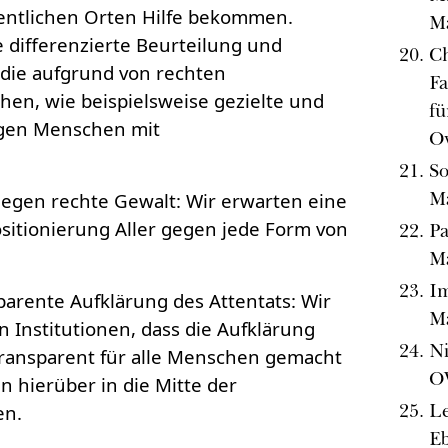
fentlichen Orten Hilfe bekommen.
M
e differenzierte Beurteilung und
Ch
die aufgrund von rechten
Fa
en, wie beispielsweise gezielte und
fü
egen Menschen mit
O
So
M
 gegen rechte Gewalt: Wir erwarten eine
sitionierung Aller gegen jede Form von
Pa
M
Im
parente Aufklärung des Attentats: Wir
M
 Institutionen, dass die Aufklärung
Ni
transparent für alle Menschen gemacht
O
n hierüber in die Mitte der
Le
en.
Eb