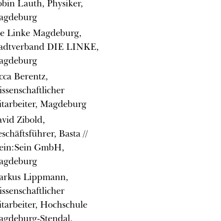
bin Lauth, Physiker,
agdeburg
e Linke Magdeburg,
tadtverband DIE LINKE,
agdeburg
cca Berentz,
ssenschaftlicher
tarbeiter, Magdeburg
vid Zibold,
schäftsführer, Basta //
ein:Sein GmbH,
agdeburg
arkus Lippmann,
ssenschaftlicher
tarbeiter, Hochschule
gdeburg-Stendal,