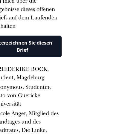
 mich über die
gebnisse dieses offenen
iefs auf dem Laufenden
 halten
erzeichnen Sie diesen
Brief
RIEDERIKE BOCK,
udent, Magdeburg
onymous, Studentin,
to-von-Guericke
iversität
cole Anger, Mitglied des
ndtages und des
adtrates, Die Linke,