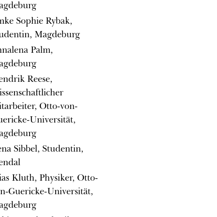
agdeburg
ke Sophie Rybak,
udentin, Magdeburg
nalena Palm,
agdeburg
ndrik Reese,
ssenschaftlicher
tarbeiter, Otto-von-
ericke-Universität,
agdeburg
na Sibbel, Studentin,
endal
ias Kluth, Physiker, Otto-
n-Guericke-Universität,
agdeburg