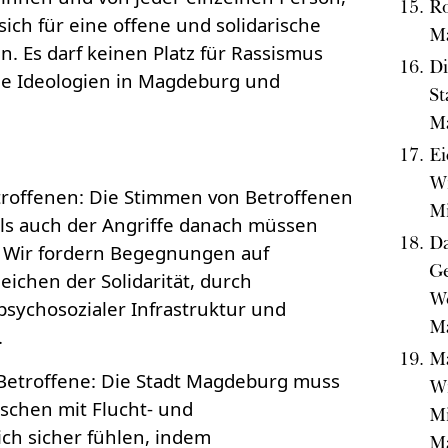
Ro
ich für eine offene und solidarische
M
n. Es darf keinen Platz für Rassismus
Di
e Ideologien in Magdeburg und
S
M
Ei
Wi
Betroffenen: Die Stimmen von Betroffenen
Mi
ls auch der Angriffe danach müssen
Da
. Wir fordern Begegnungen auf
Ge
ichen der Solidarität, durch
W
psychosozialer Infrastruktur und
M
.
M
r Betroffene: Die Stadt Magdeburg muss
Wi
nschen mit Flucht- und
Mi
ich sicher fühlen, indem
Ma