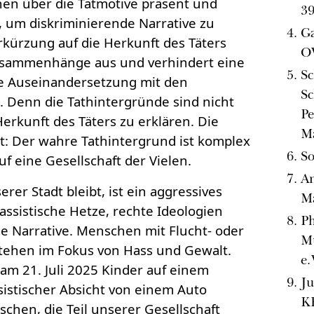
onen über die Tatmotive präsent und
3
, um diskriminierende Narrative zu
Ga
rkürzung auf die Herkunft des Täters
O
Zusammenhänge aus und verhindert eine
Sc
rte Auseinandersetzung mit den
Sc
. Denn die Tathintergründe sind nicht
Pe
Herkunft des Täters zu erklären. Die
M
gt: Der wahre Tathintergrund ist komplex
So
f eine Gesellschaft der Vielen.
An
rer Stadt bleibt, ist ein aggressives
M
assistische Hetze, rechte Ideologien
Ph
 Narrative. Menschen mit Flucht- oder
M
tehen im Fokus von Hass und Gewalt.
e.
am 21. Juli 2025 Kinder auf einem
Ju
ssistischer Absicht von einem Auto
KR
chen, die Teil unserer Gesellschaft