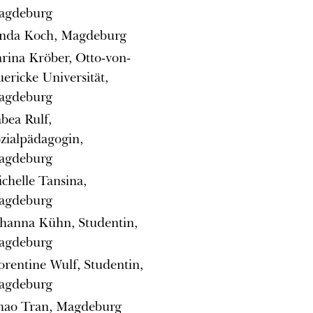
agdeburg
inda Koch, Magdeburg
rina Kröber, Otto-von-
ericke Universität,
agdeburg
bea Rulf,
zialpädagogin,
agdeburg
chelle Tansina,
agdeburg
hanna Kühn, Studentin,
agdeburg
orentine Wulf, Studentin,
agdeburg
hao Tran, Magdeburg