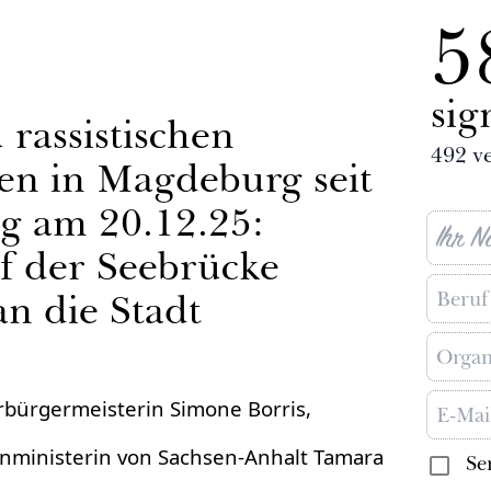
5
sig
 rassistischen
492
ve
en in Magdeburg seit
g am 20.12.25:
f der Seebrücke
n die Stadt
rbürgermeisterin Simone Borris,
enministerin von Sachsen-Anhalt Tamara
Se