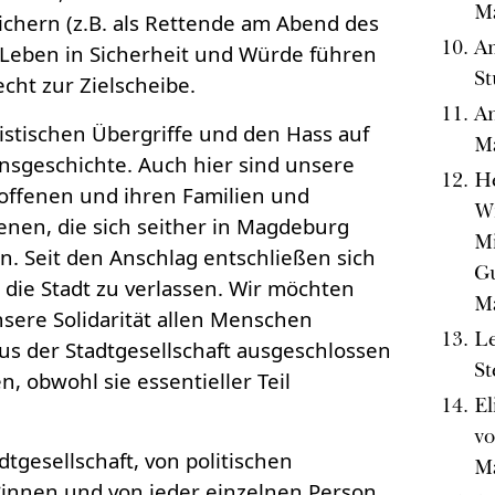
M
ichern (z.B. als Rettende am Abend des
Am
n Leben in Sicherheit und Würde führen
St
cht zur Zielscheibe.
An
sistischen Übergriffe und den Hass auf
M
sgeschichte. Auch hier sind unsere
He
offenen und ihren Familien und
Wi
enen, die sich seither in Magdeburg
Mi
n. Seit den Anschlag entschließen sich
Gu
ie Stadt zu verlassen. Wir möchten
M
sere Solidarität allen Menschen
Le
aus der Stadtgesellschaft ausgeschlossen
St
, obwohl sie essentieller Teil
El
vo
dtgesellschaft, von politischen
M
innen und von jeder einzelnen Person,