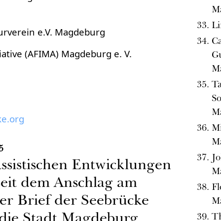
M
L
urverein e.V. Magdeburg
Ca
iative (AFIMA) Magdeburg e. V.
Gu
M
Ta
So
M
e.org
Mi
M
5
Jo
assistischen Entwicklungen
M
eit dem Anschlag am
Fl
er Brief der Seebrücke
M
die Stadt Magdeburg
T