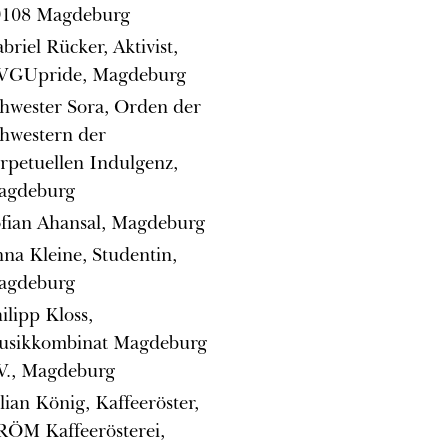
9108 Magdeburg
briel Rücker, Aktivist,
VGUpride, Magdeburg
hwester Sora, Orden der
hwestern der
rpetuellen Indulgenz,
agdeburg
fian Ahansal, Magdeburg
na Kleine, Studentin,
agdeburg
ilipp Kloss,
usikkombinat Magdeburg
V., Magdeburg
lian König, Kaffeeröster,
ÖM Kaffeerösterei,