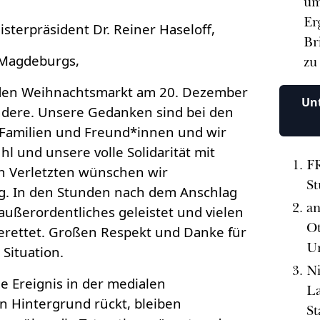
um
Er
sterpräsident Dr. Reiner Haseloff,
Br
t Magdeburgs,
zu
 den Weihnachtsmarkt am 20. Dezember
Unt
andere. Unsere Gedanken sind bei den
 Familien und Freund*innen und wir
l und unsere volle Solidarität mit
F
n Verletzten wünschen wir
St
. In den Stunden nach dem Anschlag
an
ußerordentliches geleistet und vielen
Ot
rettet. Großen Respekt und Danke für
Un
 Situation.
Ni
e Ereignis in der medialen
La
en Hintergrund rückt, bleiben
St