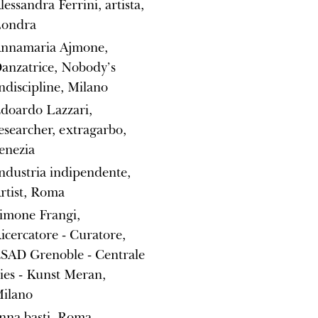
lessandra Ferrini, artista,
ondra
nnamaria Ajmone,
anzatrice, Nobody’s
ndiscipline, Milano
doardo Lazzari,
esearcher, extragarbo,
enezia
ndustria indipendente,
rtist, Roma
imone Frangi,
icercatore - Curatore,
SAD Grenoble - Centrale
ies - Kunst Meran,
ilano
nna basti, Roma