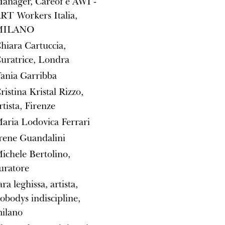
anager, Careof e AWI -
RT Workers Italia,
MILANO
hiara Cartuccia,
uratrice, Londra
ania Garribba
ristina Kristal Rizzo,
rtista, Firenze
aria Lodovica Ferrari
rene Guandalini
ichele Bertolino,
uratore
ara leghissa, artista,
obodys indiscipline,
ilano