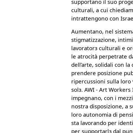
supportano il suo proget
culturali, a cui chiedia
intrattengono con Israe
Aumentano, nel sistema 
stigmatizzazione, intim
lavoratorз culturali e 
le atrocità perpetrate d
dell’arte, solidali con l
prendere posizione pubb
ripercussioni sulla loro 
solз. AWI - Art Workers 
impegnano, con i mezzi 
nostra disposizione, a s
loro autonomia di pens
sta lavorando per identi
per supportarlз dal punt