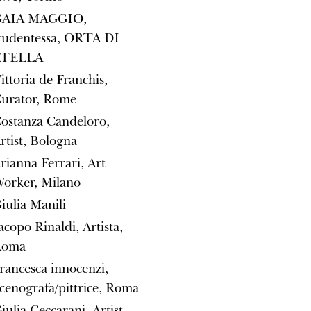
GAIA MAGGIO,
tudentessa, ORTA DI
ATELLA
ittoria de Franchis,
urator, Rome
ostanza Candeloro,
rtist, Bologna
rianna Ferrari, Art
orker, Milano
iulia Manili
acopo Rinaldi, Artista,
Roma
rancesca innocenzi,
cenografa/pittrice, Roma
iulia Ceccarani, Artist,