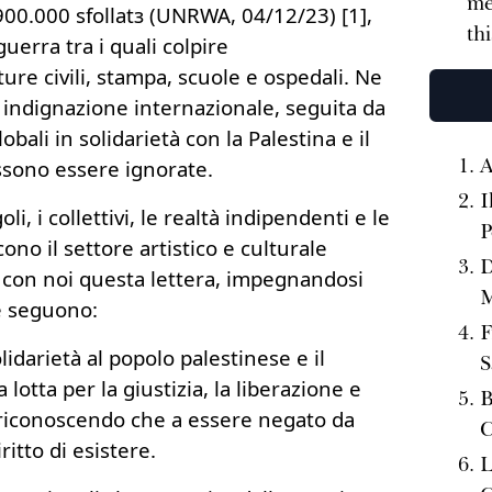
me
900.000 sfollatз (UNRWA, 04/12/23) [1],
th
uerra tra i quali colpire
ure civili, stampa, scuole e ospedali. Ne
i indignazione internazionale, seguita da
obali in solidarietà con la Palestina e il
A
sono essere ignorate.
I
li, i collettivi, le realtà indipendenti e le
P
cono il settore artistico e culturale
D
re con noi questa lettera, impegnandosi
M
he seguono:
F
idarietà al popolo palestinese e il
S
lotta per la giustizia, la liberazione e
B
 riconoscendo che a essere negato da
C
ritto di esistere.
L