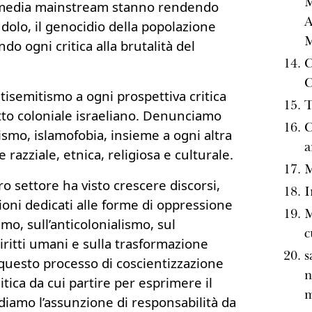
M
 i media mainstream stanno rendendo
A
andolo, il genocidio della popolazione
o ogni critica alla brutalità del
C
C
ntisemitismo a ogni prospettiva critica
T
tto coloniale israeliano. Denunciamo
C
ismo, islamofobia, insieme a ogni altra
a
 razziale, etnica, religiosa e culturale.
M
ro settore ha visto crescere discorsi,
I
ni dedicati alle forme di oppressione
M
smo, sull’anticolonialismo, sul
c
ritti umani e sulla trasformazione
s
questo processo di coscientizzazione
n
itica da cui partire per esprimere il
m
iamo l’assunzione di responsabilità da