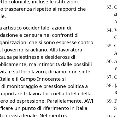
to coloniale, incluse le istituzioni
mo trasparenza rispetto ai rapporti che
s
le.
artistico occidentale, azioni di
V
idazione e censura nei confronti di
C
organizzazioni che si sono espresse contro
C
al governo israeliano. Allз lavoratorз
A
a causa palestinese e desiderosз di
A
licamente, ma intimoritз dalle possibili
W
vita e sul loro lavoro, diciamo: non siete
G
Italia e il Campo Innocente si
J
di monitoraggio e pressione politica a
upportare lз lavoratorз nella tutela della
iero ed espressione. Parallelamente, AWI
F
ficare un punto di riferimento in Italia
S
o di vista legale. Nel mentre,
G