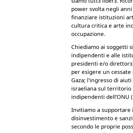
siamo tuttз liberз. Rico
power svolta negli anni
finanziare istituzioni ar
cultura critica e arte i
occupazione.
Chiediamo ai soggetti sing
indipendenti e alle istit
presidenti e/o direttorз
per esigere un cessate
Gaza; l'ingresso di aiuti
israeliana sul territori
indipendenti dell’ONU (
Invitiamo a supportare 
disinvestimento e sanzio
secondo le proprie possi