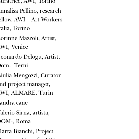
uratrice, AWI, Torino
nnalisa Pellino, research
ellow, AWI – Art Workers
talia, Torino
orinne Mazzoli, Artist,
WI, Venice
eonardo Delogu, Artist,
om-, Terni
iulia Mengozzi, Curator
nd project manager,
WI, ALMARE, Turin
andra cane
alerio Sirna, artista,
DOM-, Roma
arta Bianchi, Project