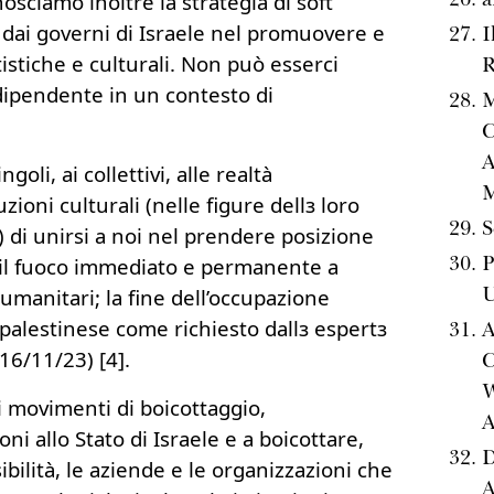
nosciamo inoltre la strategia di soft
 dai governi di Israele nel promuovere e
I
tistiche e culturali. Non può esserci
ndipendente in un contesto di
M
C
A
oli, ai collettivi, alle realtà
M
uzioni culturali (nelle figure dellз loro
S
) di unirsi a noi nel prendere posizione
P
 il fuoco immediato e permanente a
U
 umanitari; la fine dell’occupazione
o palestinese come richiesto dallз espertз
A
16/11/23) [4].
C
W
i movimenti di boicottaggio,
A
ni allo Stato di Israele e a boicottare,
D
bilità, le aziende e le organizzazioni che
A