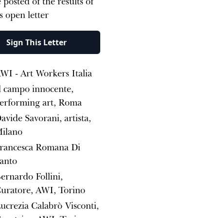
 posted of the results of
is open letter
Sign This Letter
WI - Art Workers Italia
l campo innocente,
erforming art, Roma
avide Savorani, artista,
ilano
rancesca Romana Di
anto
ernardo Follini,
uratore, AWI, Torino
ucrezia Calabrò Visconti,