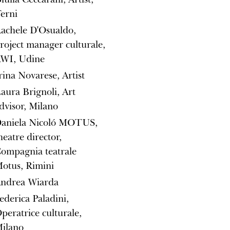
erni
achele D'Osualdo,
roject manager culturale,
WI, Udine
rina Novarese, Artist
aura Brignoli, Art
dvisor, Milano
aniela Nicoló MOTUS,
heatre director,
ompagnia teatrale
otus, Rimini
ndrea Wiarda
ederica Paladini,
peratrice culturale,
ilano