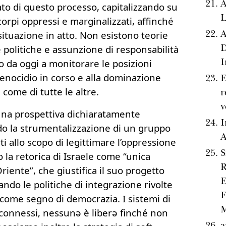
A
ato di questo processo, capitalizzando su
L
 corpi oppressi e marginalizzati, affinché
A
situazione in atto. Non esistono teorie
D
 politiche e assunzione di responsabilità
I
 da oggi a monitorare le posizioni
genocidio in corso e alla dominazione
E
ì come di tutte le altre.
r
v
na prospettiva dichiaratamente
I
ndo la strumentalizzazione di un gruppo
A
ti allo scopo di legittimare l’oppressione
S
 la retorica di Israele come “unica
R
iente”, che giustifica il suo progetto
E
ndo le politiche di integrazione rivolte
F
come segno di democrazia. I sistemi di
M
connessi, nessunə è liberə finché non
a