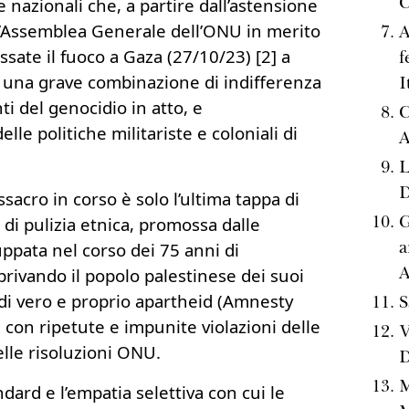
C
 nazionali che, a partire dall’astensione
l’Assemblea Generale dell’ONU in merito
A
essate il fuoco a Gaza (27/10/23) [2] a
f
 una grave combinazione di indifferenza
I
ti del genocidio in atto, e
C
elle politiche militariste e coloniali di
A
L
D
acro in corso è solo l’ultima tappa di
G
di pulizia etnica, promossa dalle
a
luppata nel corso dei 75 anni di
A
privando il popolo palestinese dei suoi
e di vero e proprio apartheid (Amnesty
S
, con ripetute e impunite violazioni delle
V
elle risoluzioni ONU.
M
ndard e l’empatia selettiva con cui le