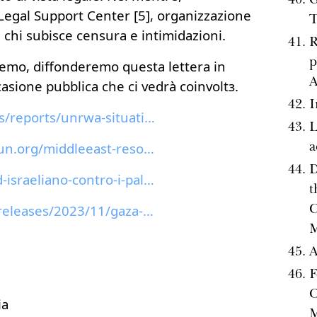
Legal Support Center [5], organizzazione
T
chi subisce censura e intimidazioni.
R
p
mo, diffonderemo questa lettera in
A
asione pubblica che ci vedrà coinvoltз.
I
unrwa.org/resources/reports/unrwa-situation-report...
L
a
https://peacemaker.un.org/middleeast-resolution338
D
amnesty.it/apartheid-israeliano-contro-i-palestine...
t
C
ohchr.org/en/press-releases/2023/11/gaza-un-expert...
M
A
F
O
ia
M