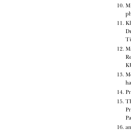
Mi
ph
Kl
Dr
T
Ma
Re
K
Me
ha
Pr
T
Pr
Pa
a