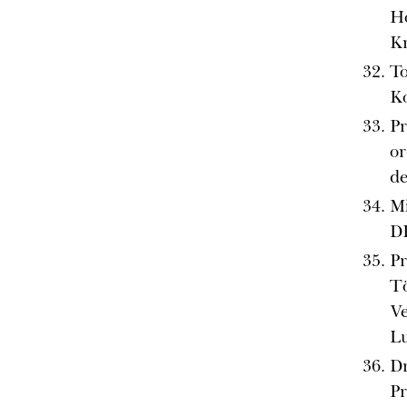
Ho
Kr
To
K
Pr
or
de
Mi
D
Pr
Tö
Ve
Lu
Dr
Pr