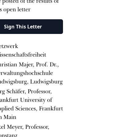
 posted of the results of
is open letter
Sign This Letter
etzwerk
ssenschaftsfreiheit
ristian Majer, Prof. Dr.,
rwaltungshochschule
dwigsburg, Ludwigsburg
rg Schäfer, Professor,
ankfurt University of
plied Sciences, Frankfurt
m Main
el Meyer, Professor,
onstanz