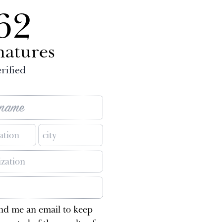
62
natures
rified
nd me an email to keep