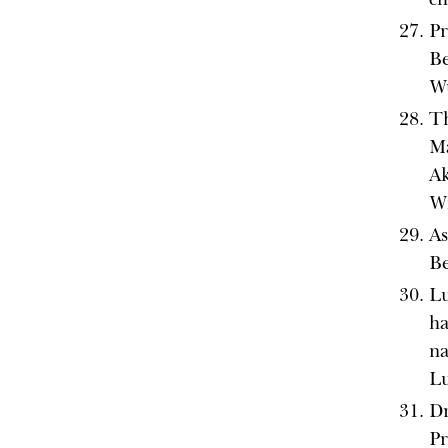
Pr
Be
Wu
Th
Ma
A
Wi
As
Be
Lu
ha
na
L
Dr
Pr