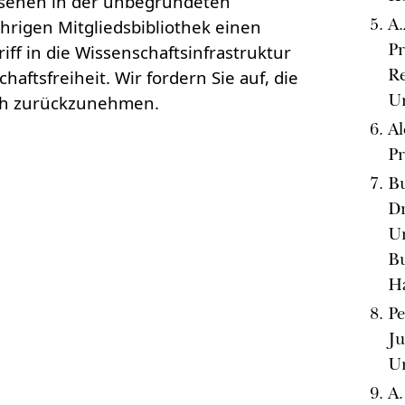
, sehen in der unbegründeten
A.
hrigen Mitgliedsbibliothek einen
Pr
ff in die Wissenschaftsinfrastruktur
Re
haftsfreiheit. Wir fordern Sie auf, die
Un
ch zurückzunehmen.
Al
Pr
Bu
Dr
Un
B
H
Pe
Ju
Un
A.