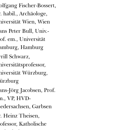
lfgang Fischer-Bossert,
. habil., Archäologe,
iversität Wien, Wien
ns Peter Bull, Univ.-
of. em., Universität
amburg, Hamburg
rill Schwarz,
iversitätsprofessor,
iversität Würzburg,
ürzburg
ns-Jörg Jacobsen, Prof.
m., VP, HVD-
edersachsen, Garbsen
. Heinz Theisen,
ofessor, Katholische