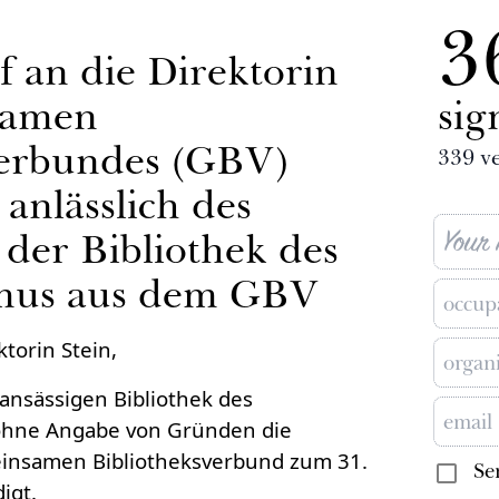
3
f an die Direktorin
samen
sig
verbundes (GBV)
339
ve
 anlässlich des
 der Bibliothek des
smus aus dem GBV
torin Stein,
 ansässigen Bibliothek des
ohne Angabe von Gründen die
einsamen Bibliotheksverbund zum 31.
Se
igt.