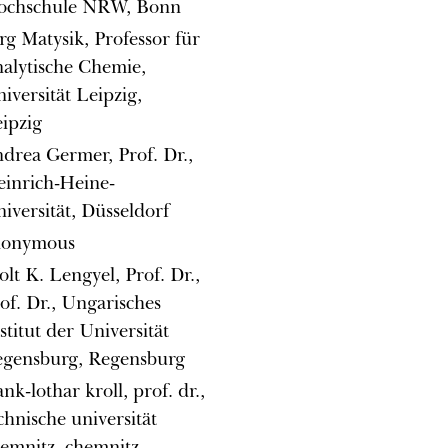
ochschule NRW, Bonn
rg Matysik, Professor für
alytische Chemie,
iversität Leipzig,
ipzig
drea Germer, Prof. Dr.,
inrich-Heine-
iversität, Düsseldorf
nonymous
olt K. Lengyel, Prof. Dr.,
of. Dr., Ungarisches
stitut der Universität
gensburg, Regensburg
ank-lothar kroll, prof. dr.,
chnische universität
emnitz, chemnitz