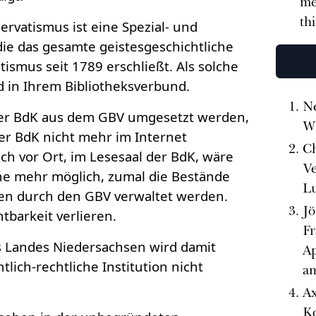
me
th
ervatismus ist eine Spezial- und
die das gesamte geistesgeschichtliche
ismus seit 1789 erschließt. Als solche
ied in Ihrem Bibliotheksverbund.
N
 der BdK aus dem GBV umgesetzt werden,
Wi
er BdK nicht mehr im Internet
Ch
ch vor Ort, im Lesesaal der BdK, wäre
Ve
he mehr möglich, zumal die Bestände
Lu
ken durch den GBV verwaltet werden.
Jö
tbarkeit verlieren.
Fr
s Landes Niedersachsen wird damit
Ap
tlich-rechtliche Institution nicht
a
Ax
K