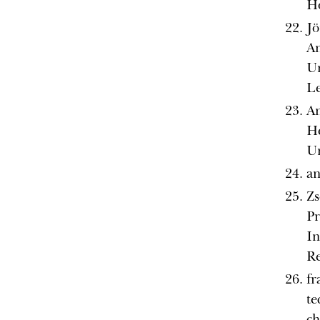
H
Jö
An
Un
Le
An
He
Un
a
Zs
Pr
In
Re
fr
te
ch