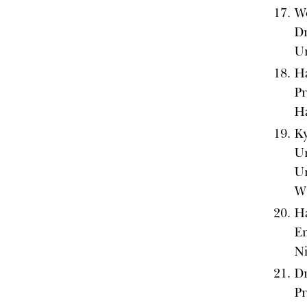
Wo
Dr
Un
Ha
Pr
H
Ky
Un
Un
W
Ha
E
Ni
Dr
Pr