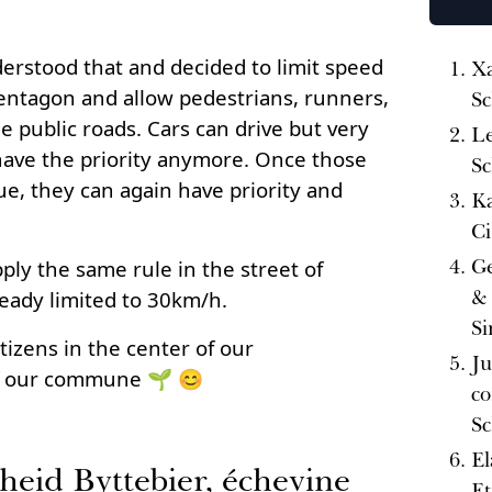
derstood that and decided to limit speed
Xa
entagon and allow pedestrians, runners,
Sc
he public roads. Cars can drive but very
Le
 have the priority anymore. Once those
Sc
ue, they can again have priority and
Ka
Ci
Ge
ply the same rule in the street of
& 
eady limited to 30km/h.
Si
itizens in the center of our
Ju
f our commune 🌱 😊
co
Sc
El
heid Byttebier, échevine
Et