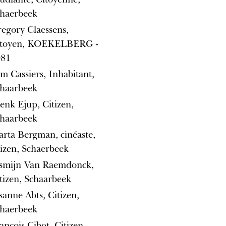
haerbeek
egory Claessens,
itoyen, KOEKELBERG -
081
m Cassiers, Inhabitant,
haarbeek
enk Ejup, Citizen,
haarbeek
rta Bergman, cinéaste,
tizen, Schaerbeek
smijn Van Raemdonck,
tizen, Schaarbeek
sanne Abts, Citizen,
haerbeek
ançois Cibot, Citizen,