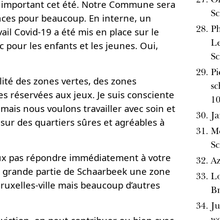
s important cet été. Notre Commune sera
Sc
ances pour beaucoup. En interne, un
Ph
il Covid-19 a été mis en place sur le
Le
c pour les enfants et les jeunes. Oui,
Sc
Pi
ilité des zones vertes, des zones
sc
es réservées aux jeux. Je suis consciente
1
ais nous voulons travailler avec soin et
Ja
 sur des quartiers sûres et agréables à
Mé
Sc
peux pas répondre immédiatement à votre
Az
 grande partie de Schaarbeek une zone
Lo
uxelles-ville mais beaucoup d’autres
Br
Ju
wo