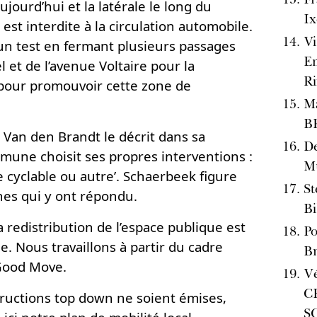
aujourd’hui et la latérale le long du
Ix
t interdite à la circulation automobile.
Vi
un test en fermant plusieurs passages
Em
 et de l’avenue Voltaire pour la
Ri
 pour promouvoir cette zone de
Ma
B
 Van den Brandt le décrit dans sa
De
mune choisit ses propres interventions :
Mu
e cyclable ou autre’. Schaerbeek figure
St
nes qui y ont répondu.
Bi
 redistribution de l’espace publique est
Po
 Nous travaillons à partir du cadre
Br
 Good Move.
V
C
tructions top down ne soient émises,
S