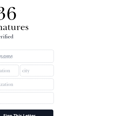
36
natures
rified
Sign This Letter