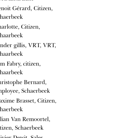
noit Gérard, Citizen,
haerbeek
arlotte, Citizen,
haarbeek
nder gillis, VRT, VRT,
haarbeek
m Fabry, citizen,
haarbeek
ristophe Bernard,
ployee, Schaerbeek
xime Brasset, Citizen,
haerbeek
lian Van Remoortel,
tizen, Schaerbeek
ivier Dewit, Sales,