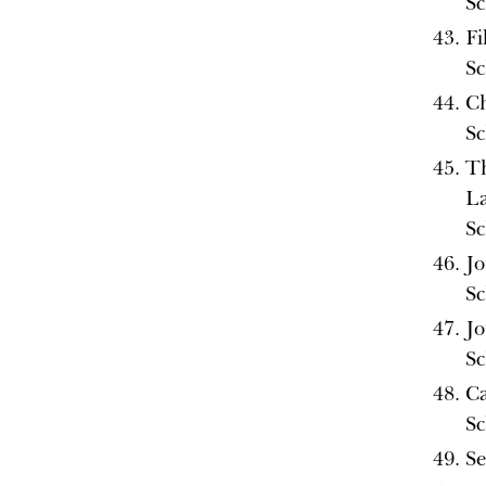
Sc
Fi
Sc
Ch
Sc
T
La
Sc
Jo
Sc
Jo
Sc
Ca
Sc
Se