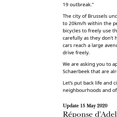
19 outbreak.“
The city of Brussels un
to 20km/h within the p
bicycles to freely use t
carefully as they don’t
cars reach a large aven
drive freely.
We are asking you to ap
Schaerbeek that are alr
Let’s put back life and c
neighbourhoods and o
Update
15 May 2020
Réponse d'Adel