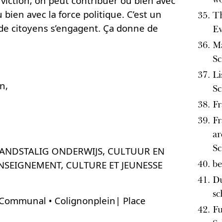
viction, on peut contribuer ou bien avec
u bien avec la force politique. C’est un
Th
 de citoyens s’engagent. Ça donne de
E
Ma
Sc
Li
n,
Sc
Fr
Fr
ar
Sc
LANDSTALIG ONDERWIJS, CULTUUR EN
be
ENSEIGNEMENT, CULTURE ET JEUNESSE
Du
sc
Communal • Colignonplein| Place
Fu