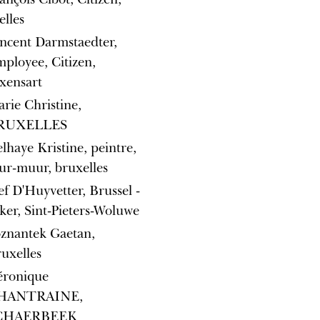
elles
ncent Darmstaedter,
ployee, Citizen,
xensart
rie Christine,
RUXELLES
lhaye Kristine, peintre,
r-muur, bruxelles
ef D'Huyvetter, Brussel -
ker, Sint-Pieters-Woluwe
znantek Gaetan,
uxelles
éronique
HANTRAINE,
CHAERBEEK