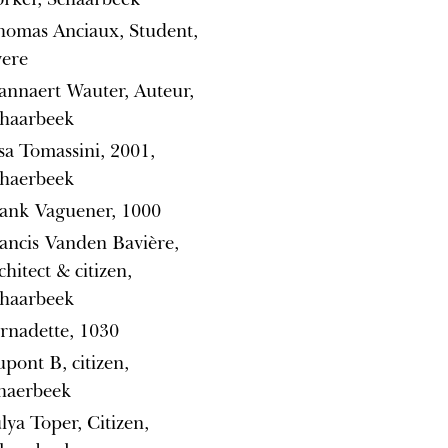
omas Anciaux, Student,
vere
nnaert Wauter, Auteur,
haarbeek
sa Tomassini, 2001,
haerbeek
ank Vaguener, 1000
ancis Vanden Bavière,
chitect & citizen,
haarbeek
rnadette, 1030
pont B, citizen,
haerbeek
lya Toper, Citizen,