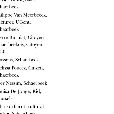
haerbeek
ilippe Van Meerbeeck,
cturer, UGent,
haarbeek
erre Burniat, Citoyen
haerbeekois, Citoyen,
030
nssens, Schaerbeek
lissa Poucez, Citizen,
haerbeek
er Nessim, Schaerbeek
uisa De Jonge, Kid,
ussels
lia Eckhardt, cultural
rker, Schaarbeek