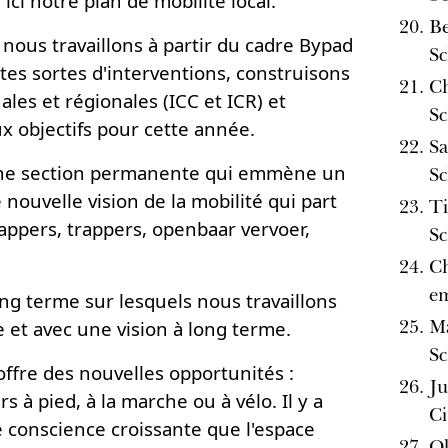
i notre plan de mobilité local.
Be
 nous travaillons à partir du cadre Bypad
Sc
tes sortes d'interventions, construisons
Ch
les et régionales (ICC et ICR) et
Sc
 objectifs pour cette année.
Sa
une section permanente qui emmène un
Sc
e nouvelle vision de la mobilité qui part
Ti
appers, trappers, openbaar vervoer,
Sc
Ch
em
ong terme sur lesquels nous travaillons
Ma
 et avec une vision à long terme.
Sc
ffre des nouvelles opportunités :
Ju
 à pied, à la marche ou à vélo. Il y a
Ci
 conscience croissante que l'espace
Ol