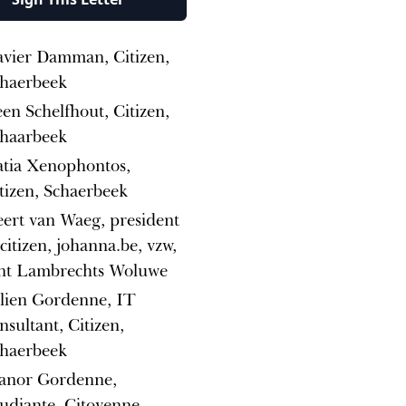
vier Damman, Citizen,
haerbeek
en Schelfhout, Citizen,
haarbeek
tia Xenophontos,
tizen, Schaerbeek
ert van Waeg, president
citizen, johanna.be, vzw,
nt Lambrechts Woluwe
lien Gordenne, IT
nsultant, Citizen,
haerbeek
anor Gordenne,
udiante, Citoyenne,