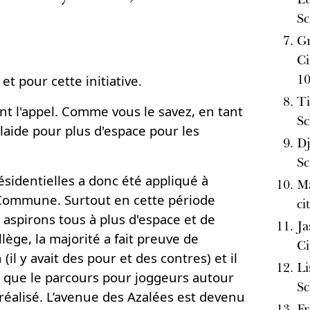
Sc
Gr
C
1
et pour cette initiative.
Ti
t l'appel. Comme vous le savez, en tant
Sc
laide pour plus d'espace pour les
Dj
Sc
ésidentielles a donc été appliqué à
Ma
a Commune. Surtout en cette période
ci
aspirons tous à plus d'espace et de
Ja
lège, la majorité a fait preuve de
Ci
il y avait des pour et des contres) et il
Li
é que le parcours pour joggeurs autour
Sc
 réalisé. L’avenue des Azalées est devenu
Fr