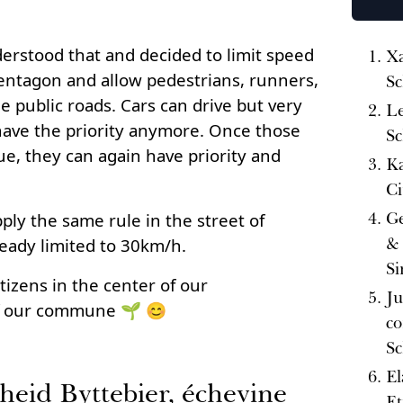
derstood that and decided to limit speed
Xa
entagon and allow pedestrians, runners,
Sc
he public roads. Cars can drive but very
Le
 have the priority anymore. Once those
Sc
ue, they can again have priority and
Ka
Ci
Ge
ply the same rule in the street of
& 
eady limited to 30km/h.
Si
itizens in the center of our
Ju
f our commune 🌱 😊
co
Sc
El
heid Byttebier, échevine
Et