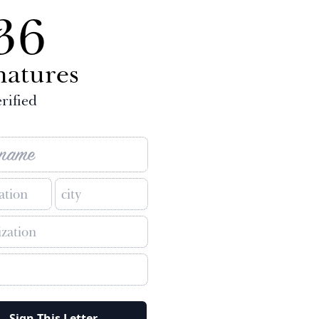
36
natures
rified
Sign This Letter