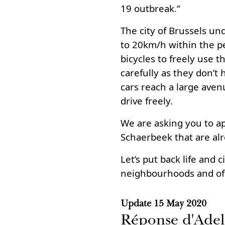
19 outbreak.“
The city of Brussels un
to 20km/h within the p
bicycles to freely use t
carefully as they don’t
cars reach a large aven
drive freely.
We are asking you to ap
Schaerbeek that are alr
Let’s put back life and c
neighbourhoods and o
Update
15 May 2020
Réponse d'Adel