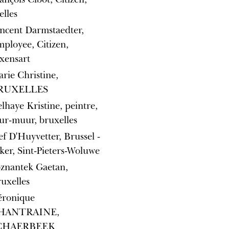
elles
ncent Darmstaedter,
ployee, Citizen,
xensart
rie Christine,
RUXELLES
lhaye Kristine, peintre,
r-muur, bruxelles
ef D'Huyvetter, Brussel -
ker, Sint-Pieters-Woluwe
znantek Gaetan,
uxelles
éronique
HANTRAINE,
CHAERBEEK