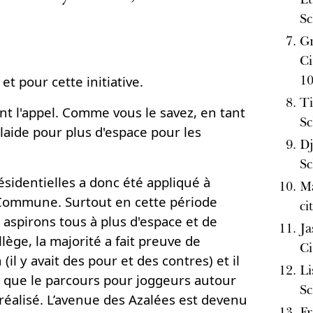
Sc
Gr
C
1
et pour cette initiative.
Ti
t l'appel. Comme vous le savez, en tant
Sc
laide pour plus d'espace pour les
Dj
Sc
ésidentielles a donc été appliqué à
Ma
a Commune. Surtout en cette période
ci
aspirons tous à plus d'espace et de
Ja
lège, la majorité a fait preuve de
Ci
il y avait des pour et des contres) et il
Li
é que le parcours pour joggeurs autour
Sc
 réalisé. L’avenue des Azalées est devenu
Fr