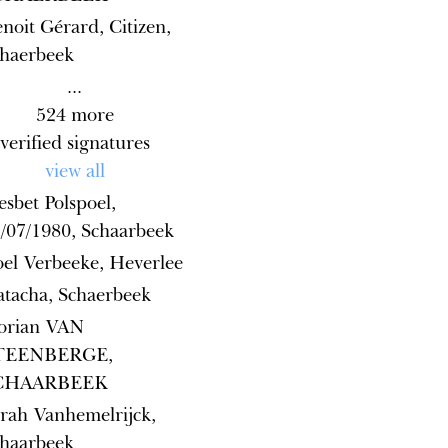
noit Gérard, Citizen,
haerbeek
...
524
more
verified signatures
view all
esbet Polspoel,
/07/1980, Schaarbeek
el Verbeeke, Heverlee
tacha, Schaerbeek
lorian VAN
TEENBERGE,
CHAARBEEK
rah Vanhemelrijck,
haarbeek