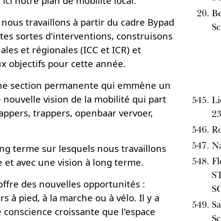
i notre plan de mobilité local.
Be
 nous travaillons à partir du cadre Bypad
Sc
tes sortes d'interventions, construisons
les et régionales (ICC et ICR) et
 objectifs pour cette année.
une section permanente qui emmène un
e nouvelle vision de la mobilité qui part
Li
appers, trappers, openbaar vervoer,
23
Ro
Na
ong terme sur lesquels nous travaillons
F
 et avec une vision à long terme.
S
ffre des nouvelles opportunités :
S
 à pied, à la marche ou à vélo. Il y a
Sa
 conscience croissante que l'espace
Sc