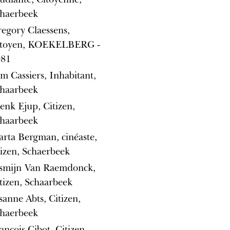
haerbeek
egory Claessens,
itoyen, KOEKELBERG -
081
m Cassiers, Inhabitant,
haarbeek
enk Ejup, Citizen,
haarbeek
rta Bergman, cinéaste,
tizen, Schaerbeek
smijn Van Raemdonck,
tizen, Schaarbeek
sanne Abts, Citizen,
haerbeek
ançois Cibot, Citizen,