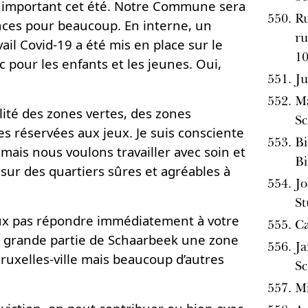
s important cet été. Notre Commune sera
Ru
ances pour beaucoup. En interne, un
r
il Covid-19 a été mis en place sur le
1
c pour les enfants et les jeunes. Oui,
Ju
Ma
ilité des zones vertes, des zones
Sc
es réservées aux jeux. Je suis consciente
Bi
ais nous voulons travailler avec soin et
Bi
 sur des quartiers sûres et agréables à
Jo
St
peux pas répondre immédiatement à votre
Ca
 grande partie de Schaarbeek une zone
Ja
uxelles-ville mais beaucoup d’autres
Sc
Mi