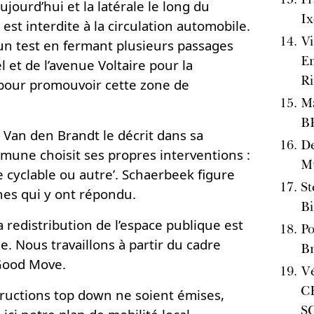
aujourd’hui et la latérale le long du
Ix
t interdite à la circulation automobile.
Vi
un test en fermant plusieurs passages
Em
 et de l’avenue Voltaire pour la
Ri
 pour promouvoir cette zone de
Ma
B
 Van den Brandt le décrit dans sa
De
mune choisit ses propres interventions :
Mu
e cyclable ou autre’. Schaerbeek figure
St
nes qui y ont répondu.
Bi
 redistribution de l’espace publique est
Po
 Nous travaillons à partir du cadre
Br
 Good Move.
V
C
tructions top down ne soient émises,
S