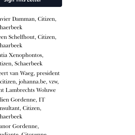
vier Damman, Citizen,
haerbeek
en Schelfhout, Citizen,
haarbeek
tia Xenophontos,
tizen, Schaerbeek
ert van Waeg, president
citizen, johanna.be, vzw,
nt Lambrechts Woluwe
lien Gordenne, IT
nsultant, Citizen,
haerbeek
anor Gordenne,
udiante, Citoyenne,