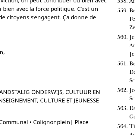
viction, on peut contribuer ou bien avec
A
u bien avec la force politique. C’est un
Be
 de citoyens s’engagent. Ça donne de
Pe
Ze
Je
Ar
n,
Je
B
De
Sc
Jo
LANDSTALIG ONDERWIJS, CULTUUR EN
Sc
ENSEIGNEMENT, CULTURE ET JEUNESSE
Da
Ge
Communal • Colignonplein| Place
Ti
An